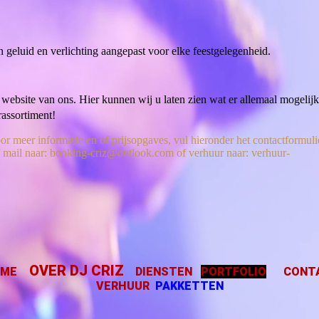
geluid en verlichting aangepast voor elke feestgelegenheid.
website van ons. Hier kunnen wij u laten zien wat er allemaal mogelijk 
rassortiment!
or meer informatie en of prijsopgaves, vul hieronder het contactformulie
 mail naar: booking-criz@outlook.com of verhuur naar: verhuur-
OVER DJ CRIZ
ME
DIENSTEN
PORTFOLIO
CONT
VERHUUR
PAKKETTEN