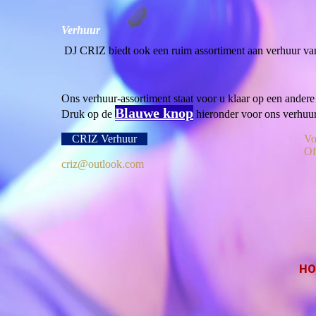
Verhuur
DJ CRIZ biedt ook een ruim assortiment aan verhuur van 
Ons verhuur-assortiment staat voor u klaar op een andere 
Blauwe knop
Druk op de
hieronder voor ons verhuu
CRIZ Verhuur
Vo
Of
criz@outlook.com
HO